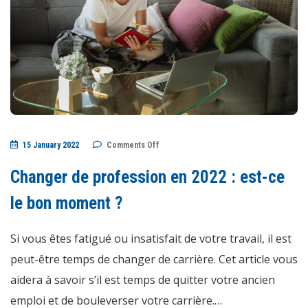
on
15 January 2022
Comments Off
Changer
de
profession
Changer de profession en 2022 : est-ce
en
2022
:
le bon moment ?
est-
ce
le
Si vous êtes fatigué ou insatisfait de votre travail, il est
bon
moment
?
peut-être temps de changer de carrière. Cet article vous
aidera à savoir s’il est temps de quitter votre ancien
emploi et de bouleverser votre carrière.…