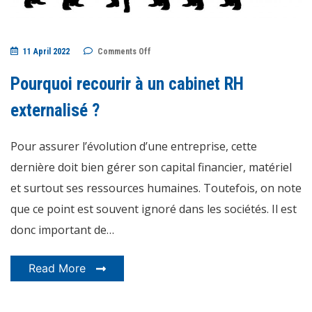
on
11 April 2022
Comments Off
Pourquoi
recourir
à
Pourquoi recourir à un cabinet RH
un
cabinet
RH
externalisé ?
externalisé
?
Pour assurer l’évolution d’une entreprise, cette
dernière doit bien gérer son capital financier, matériel
et surtout ses ressources humaines. Toutefois, on note
que ce point est souvent ignoré dans les sociétés. Il est
donc important de…
Read More