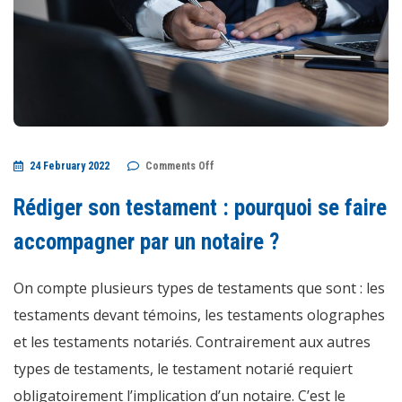
on
24 February 2022
Comments Off
Rédiger
son
testament
Rédiger son testament : pourquoi se faire
:
pourquoi
se
accompagner par un notaire ?
faire
accompagner
par
On compte plusieurs types de testaments que sont : les
un
notaire
?
testaments devant témoins, les testaments olographes
et les testaments notariés. Contrairement aux autres
types de testaments, le testament notarié requiert
obligatoirement l’implication d’un notaire. C’est le