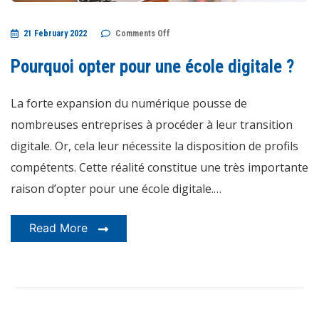
on
21 February 2022
Comments Off
Pourquoi
opter
pour
Pourquoi opter pour une école digitale ?
une
école
digitale
?
La forte expansion du numérique pousse de
nombreuses entreprises à procéder à leur transition
digitale. Or, cela leur nécessite la disposition de profils
compétents. Cette réalité constitue une très importante
raison d’opter pour une école digitale.…
Read More