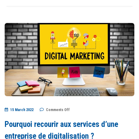
on
15 March 2022
Comments Off
Pourquoi
recourir
aux
Pourquoi recourir aux services d’une
services
d’une
entreprise
entreprise de digitalisation ?
de