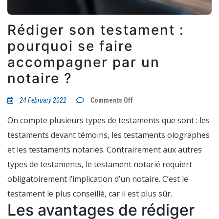
Rédiger son testament :
pourquoi se faire
accompagner par un
notaire ?
on
24 February 2022
Comments Off
Rédiger
son
On compte plusieurs types de testaments que sont : les
testament
:
testaments devant témoins, les testaments olographes
pourquoi
se
et les testaments notariés. Contrairement aux autres
faire
accompagner
types de testaments, le testament notarié requiert
par
un
obligatoirement l’implication d’un notaire. C’est le
notaire
?
testament le plus conseillé, car il est plus sûr.
Les avantages de rédiger