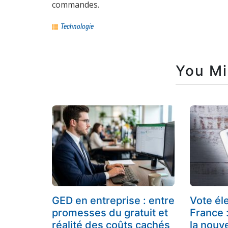
commandes.
Technologie
You Mi
GED en entreprise : entre
Vote él
promesses du gratuit et
France 
réalité des coûts cachés
la nouve