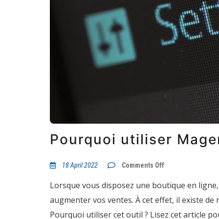
Pourquoi utiliser Mage
on
18 April 2022
Comments Off
Pourquoi
utiliser
Lorsque vous disposez une boutique en ligne, v
Magento
?
augmenter vos ventes. À cet effet, il existe d
Pourquoi utiliser cet outil ? Lisez cet article po