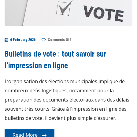
on
6 February 2026
Comments Off
Bulletins
de
vote
Bulletins de vote : tout savoir sur
:
tout
savoir
l’impression en ligne
sur
l’impression
en
L’organisation des élections municipales implique de
ligne
nombreux défis logistiques, notamment pour la
préparation des documents électoraux dans des délais
souvent très courts. Grâce à l’impression en ligne des
bulletins de vote, il devient plus simple d’assurer…
Read More