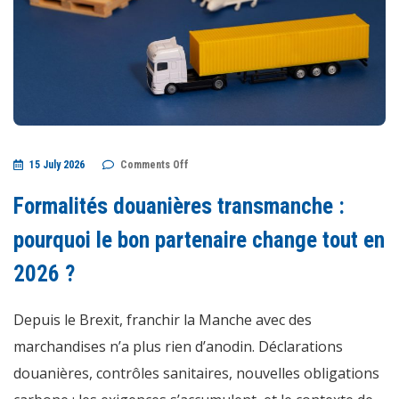
on
15 July 2026
Comments Off
Formalités
douanières
transmanche
Formalités douanières transmanche :
:
pourquoi
le
pourquoi le bon partenaire change tout en
bon
partenaire
2026 ?
change
tout
en
2026
Depuis le Brexit, franchir la Manche avec des
?
marchandises n’a plus rien d’anodin. Déclarations
douanières, contrôles sanitaires, nouvelles obligations