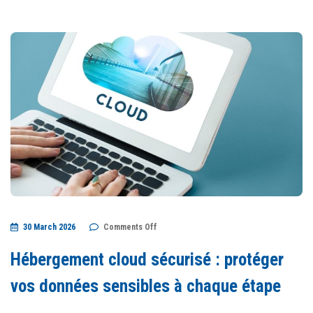
on
30 March 2026
Comments Off
Hébergement
cloud
sécurisé
Hébergement cloud sécurisé : protéger
:
protéger
vos
vos données sensibles à chaque étape
données
sensibles
à