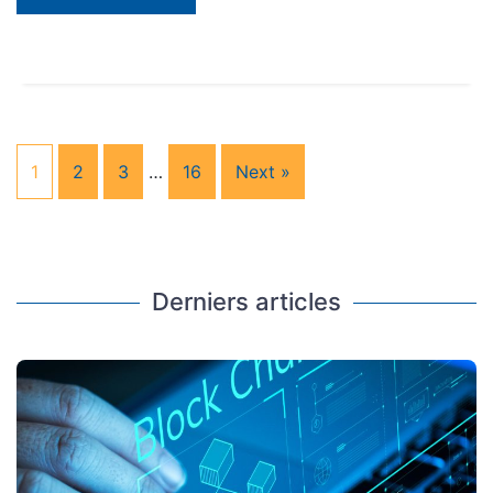
1
2
3
…
16
Next »
Derniers articles