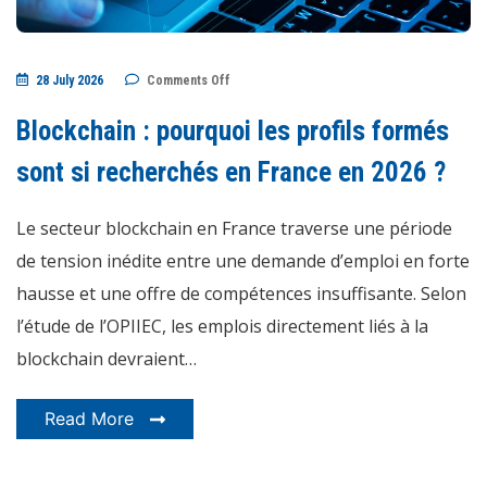
on
28 July 2026
Comments Off
Blockchain
:
pourquoi
Blockchain : pourquoi les profils formés
les
profils
formés
sont si recherchés en France en 2026 ?
sont
si
recherchés
Le secteur blockchain en France traverse une période
en
France
en
de tension inédite entre une demande d’emploi en forte
2026
?
hausse et une offre de compétences insuffisante. Selon
l’étude de l’OPIIEC, les emplois directement liés à la
blockchain devraient…
Read More