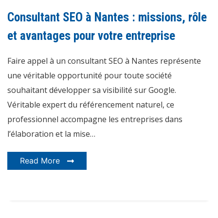
SEO
à
Consultant SEO à Nantes : missions, rôle
Nantes
:
missions,
et avantages pour votre entreprise
rôle
et
avantages
Faire appel à un consultant SEO à Nantes représente
pour
votre
entreprise
une véritable opportunité pour toute société
souhaitant développer sa visibilité sur Google.
Véritable expert du référencement naturel, ce
professionnel accompagne les entreprises dans
l’élaboration et la mise…
Read More