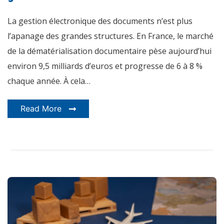
gratuit
et
La gestion électronique des documents n’est plus
réalité
des
coûts
l’apanage des grandes structures. En France, le marché
cachés
de la dématérialisation documentaire pèse aujourd’hui
environ 9,5 milliards d’euros et progresse de 6 à 8 %
chaque année. À cela…
Read More