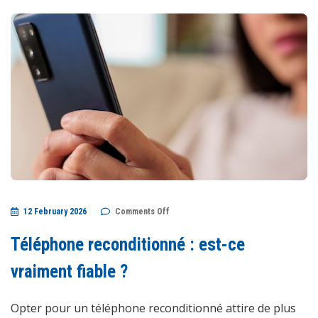
on
12 February 2026
Comments Off
Téléphone
reconditionné
:
Téléphone reconditionné : est-ce
est-
ce
vraiment
vraiment fiable ?
fiable
?
Opter pour un téléphone reconditionné attire de plus