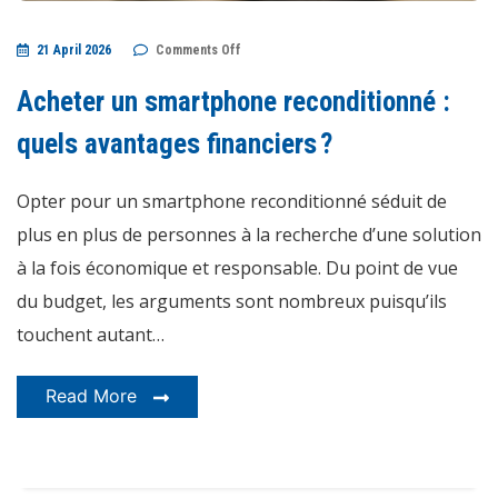
on
21 April 2026
Comments Off
Acheter
un
smartphone
Acheter un smartphone reconditionné :
reconditionné
:
quels
quels avantages financiers ?
avantages
financiers ?
Opter pour un smartphone reconditionné séduit de
plus en plus de personnes à la recherche d’une solution
à la fois économique et responsable. Du point de vue
du budget, les arguments sont nombreux puisqu’ils
touchent autant…
Read More