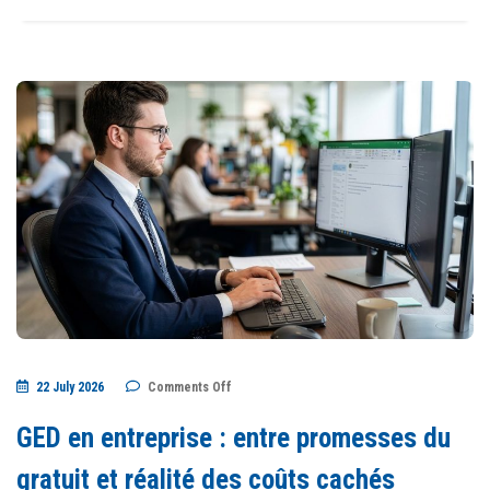
on
22 July 2026
Comments Off
GED
en
entreprise
GED en entreprise : entre promesses du
:
entre
promesses
gratuit et réalité des coûts cachés
du