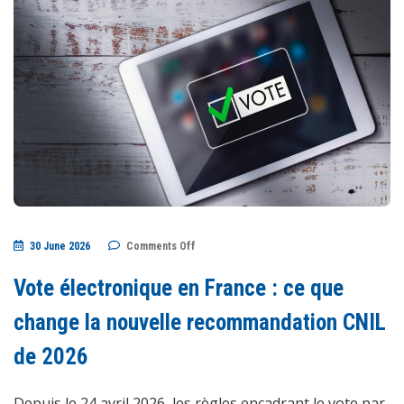
on
30 June 2026
Comments Off
Vote
électronique
en
Vote électronique en France : ce que
France
:
ce
change la nouvelle recommandation CNIL
que
change
de 2026
la
nouvelle
recommandation
CNIL
Depuis le 24 avril 2026, les règles encadrant le vote par
de