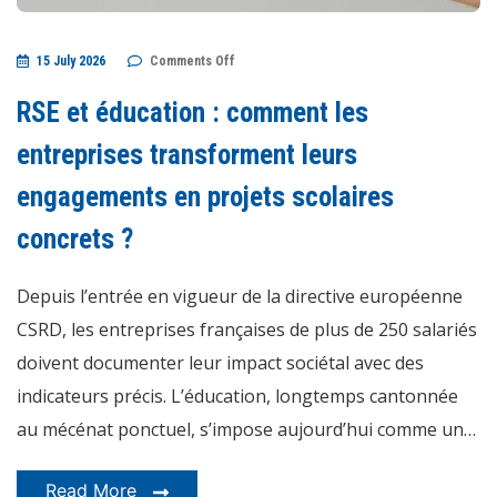
on
15 July 2026
Comments Off
RSE
et
éducation
RSE et éducation : comment les
:
comment
les
entreprises transforment leurs
entreprises
transforment
engagements en projets scolaires
leurs
engagements
en
concrets ?
projets
scolaires
concrets
?
Depuis l’entrée en vigueur de la directive européenne
CSRD, les entreprises françaises de plus de 250 salariés
doivent documenter leur impact sociétal avec des
indicateurs précis. L’éducation, longtemps cantonnée
au mécénat ponctuel, s’impose aujourd’hui comme un…
Read More