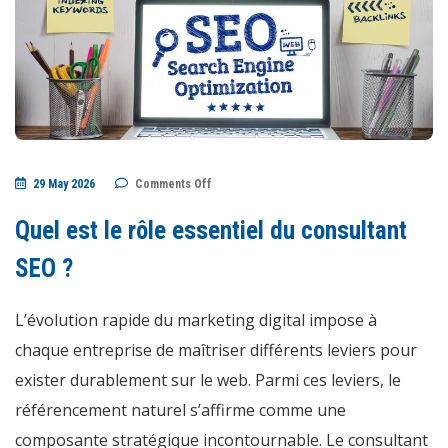
on
29 May 2026
Comments Off
Quel
est
le
Quel est le rôle essentiel du consultant
rôle
essentiel
du
SEO ?
consultant
SEO
?
L’évolution rapide du marketing digital impose à
chaque entreprise de maîtriser différents leviers pour
exister durablement sur le web. Parmi ces leviers, le
référencement naturel s’affirme comme une
composante stratégique incontournable. Le consultant