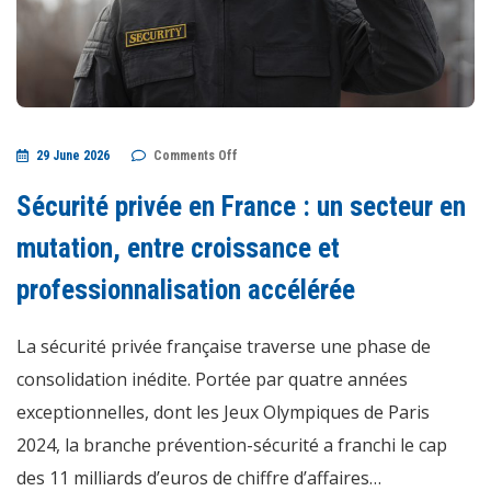
on
29 June 2026
Comments Off
Sécurité
privée
en
Sécurité privée en France : un secteur en
France
:
un
mutation, entre croissance et
secteur
en
professionnalisation accélérée
mutation,
entre
croissance
et
La sécurité privée française traverse une phase de
professionnalisation
accélérée
consolidation inédite. Portée par quatre années
exceptionnelles, dont les Jeux Olympiques de Paris
2024, la branche prévention-sécurité a franchi le cap
des 11 milliards d’euros de chiffre d’affaires…