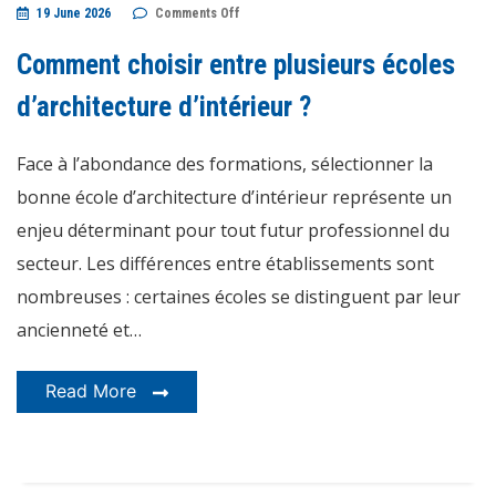
on
19 June 2026
Comments Off
Comment
choisir
entre
Comment choisir entre plusieurs écoles
plusieurs
écoles
d’architecture
d’architecture d’intérieur ?
d’intérieur
?
Face à l’abondance des formations, sélectionner la
bonne école d’architecture d’intérieur représente un
enjeu déterminant pour tout futur professionnel du
secteur. Les différences entre établissements sont
nombreuses : certaines écoles se distinguent par leur
ancienneté et…
Read More