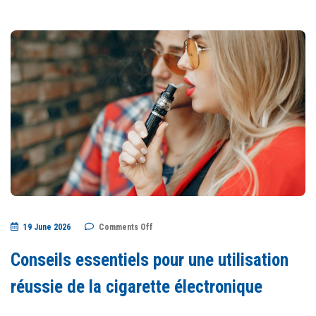
on
19 June 2026
Comments Off
Conseils
essentiels
pour
Conseils essentiels pour une utilisation
une
utilisation
réussie
réussie de la cigarette électronique
de
la
cigarette