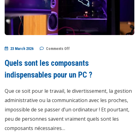
on
23 March 2026
Comments Off
Quels
sont
les
Quels sont les composants
composants
indispensables
pour
indispensables pour un PC ?
un
PC
?
Que ce soit pour le travail, le divertissement, la gestion
administrative ou la communication avec les proches,
impossible de se passer d’un ordinateur ! Et pourtant,
peu de personnes savent vraiment quels sont les
composants nécessaires…