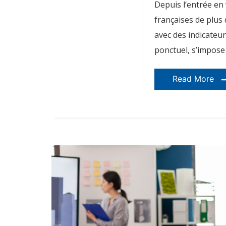
Depuis l’entrée en
projets
scolaires
françaises de plus 
concrets
?
avec des indicateu
ponctuel, s’impos
Read More