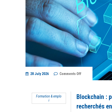
on
28 July 2026
Comments Off
Blockchain
:
pourquoi
les
profils
Blockchain : p
Formation & emplo
formés
i
sont
si
recherchés en
recherchés