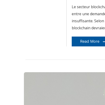
en
France
Le secteur blockch
en
2026
entre une demande
?
insuffisante. Selon 
blockchain devraie
Read More