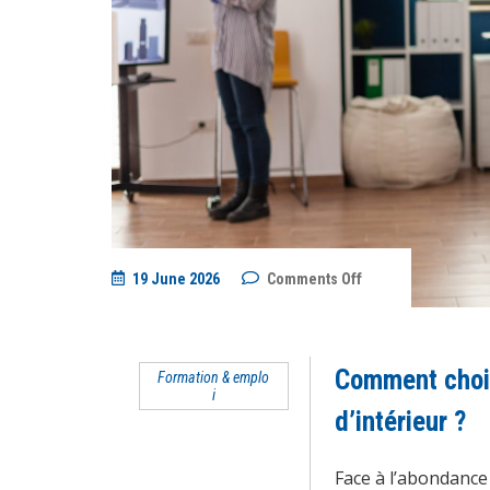
on
19 June 2026
Comments Off
Comment
choisir
entre
plusieurs
écoles
Comment chois
Formation & emplo
d’architecture
i
d’intérieur
?
d’intérieur ?
Face à l’abondance