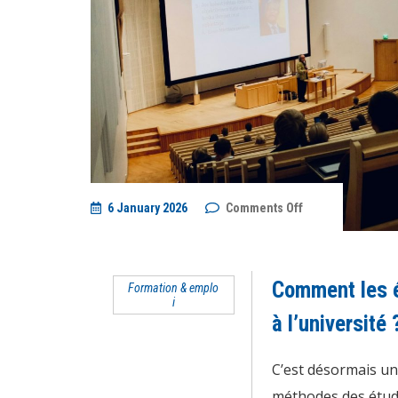
on
6 January 2026
Comments Off
Comment
les
étudiants
utilisent
les
Comment les ét
Formation & emplo
prompts
i
anti-
plagiat
à l’université 
à
l’université
?
C’est désormais un 
méthodes des étudi