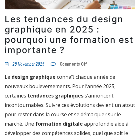
Les tendances du design
graphique en 2025 :
pourquoi une formation est
importante ?
on
28 November 2025
Comments Off
Les
tendances
Le
design graphique
connaît chaque année de
du
design
nouveaux bouleversements. Pour l’année 2025,
graphique
en
certaines
tendances graphiques
s’annoncent
2025
:
incontournables. Suivre ces évolutions devient un atout
pourquoi
une
pour rester dans la course et se démarquer sur le
formation
est
marché. Une
formation digitale
approfondie aide à
importante
développer des compétences solides, quel que soit le
?