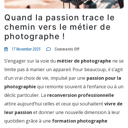
Quand la passion trace le
chemin vers le métier de
photographe !
on
17 November 2025
Comments Off
Quand
la
S’engager sur la voie du
métier de photographe
ne se
passion
trace
limite pas à manier un appareil. Pour beaucoup, il s’agit
le
chemin
d’un vrai choix de vie, impulsé par une
passion pour la
vers
le
photographie
qui remonte souvent à l’enfance ou à un
métier
de
déclic particulier. La
reconversion professionnelle
photographe
!
attire aujourd’hui celles et ceux qui souhaitent
vivre de
leur passion
et donner une nouvelle dimension à leur
quotidien grâce à une
formation photographe