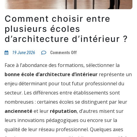
Comment choisir entre
plusieurs écoles
d’architecture d’intérieur ?
on
19 June 2026
Comments Off
Comment
choisir
Face à l’abondance des formations, sélectionner la
entre
plusieurs
bonne école d’architecture d’intérieur
représente un
écoles
d’architecture
enjeu déterminant pour tout futur professionnel du
d’intérieur
?
secteur. Les différences entre établissements sont
nombreuses : certaines écoles se distinguent par leur
ancienneté
et leur
réputation
, d’autres misent sur
leurs innovations pédagogiques ou encore sur la
qualité de leur réseau professionnel. Quelques axes