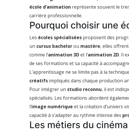
étape
école d’animation
représente souvent le trem
vers
les
carrière professionnelle.
studios
Pourquoi choisir une é
de
cinéma
et
de
Les
écoles spécialisées
proposent des progra
jeux
un
cursus bachelor
ou
mastère
, elles offren
vidéo
comme l’
animation 3D
et l’
animation 2D
. Il 
de ses formations et sa capacité à accompagner
L’apprentissage ne se limite pas à la techniqu
créatifs
impliqués dans chaque production a
Pour intégrer un
studio reconnu
, il est indi
spécialisés. Les formations abordent égalemen
l’
image numérique
et la création d’univers v
capacité à s’adapter au rythme intense des
pr
Les métiers du cinéma