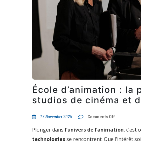
École d’animation : la 
studios de cinéma et d
on
17 November 2025
Comments Off
École
d’animation
Plonger dans
l’univers de l’animation
, c’est
:
la
technologies
se rencontrent. Que l’intérêt so
première