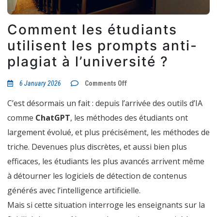
Comment les étudiants
utilisent les prompts anti-
plagiat à l’université ?
on
6 January 2026
Comments Off
Comment
les
C’est désormais un fait : depuis l’arrivée des outils d’IA
étudiants
utilisent
comme
ChatGPT
, les méthodes des étudiants ont
les
prompts
largement évolué, et plus précisément, les méthodes de
anti-
plagiat
triche. Devenues plus discrètes, et aussi bien plus
à
l’université
efficaces, les étudiants les plus avancés arrivent même
?
à détourner les logiciels de détection de contenus
générés avec l’intelligence artificielle.
Mais si cette situation interroge les enseignants sur la