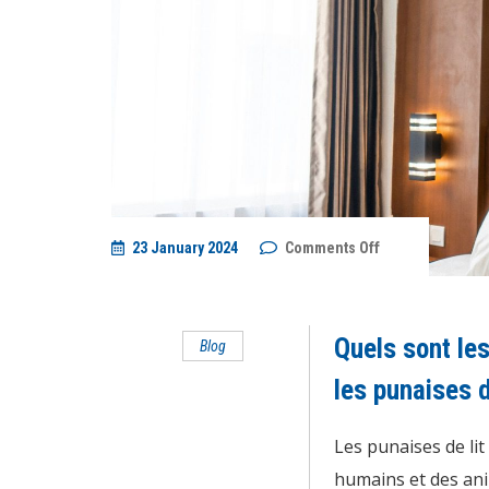
on
23 January 2024
Comments Off
Quels
sont
les
traitements
professionnels
Quels sont les
Blog
pour
éliminer
les
les punaises d
punaises
de
lit
Les punaises de lit
?
humains et des an