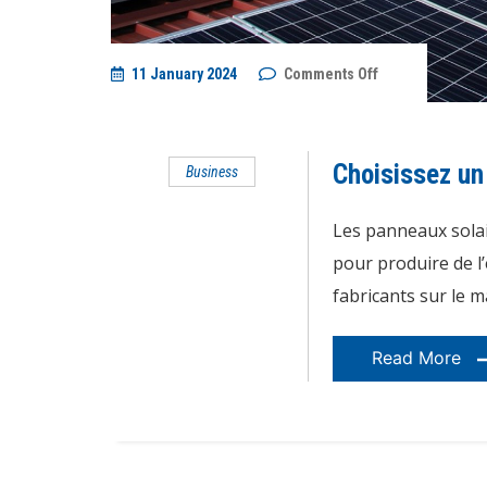
on
11 January 2024
Comments Off
Choisissez
un
fabricant
de
panneaux
Choisissez un 
Business
solaires
de
qualité
!
Les panneaux solai
pour produire de l
fabricants sur le mar
Read More