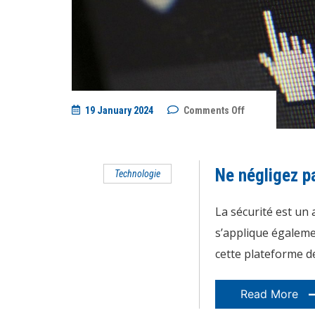
on
19 January 2024
Comments Off
Ne
négligez
pas
la
sécurité
Ne négligez pa
Technologie
de
votre
site
WordPress
La sécurité est un a
!
s’applique égaleme
cette plateforme de
Read More