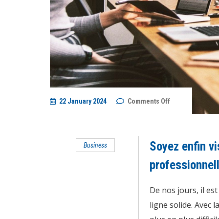
on
22 January 2024
Comments Off
Soyez
enfin
visible
sur
internet
Soyez enfin vi
Business
avec
une
agence
professionnel
web
professionnelle
à
De nos jours, il es
Montauban
!
ligne solide. Avec 