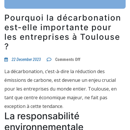
Pourquoi la décarbonation
est-elle importante pour
les entreprises à Toulouse
?
on
22 December 2023
Comments Off
Pourquoi
la
La décarbonation, c’est-à-dire la réduction des
décarbonation
est-
émissions de carbone, est devenue un enjeu crucial
elle
importante
pour les entreprises du monde entier. Toulouse, en
pour
les
tant que centre économique majeur, ne fait pas
entreprises
à
exception à cette tendance.
Toulouse
La responsabilité
?
environnementale