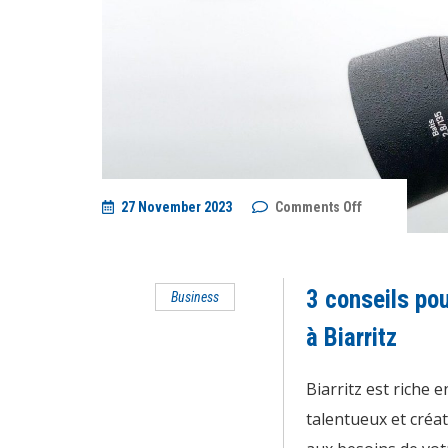
on
27 November 2023
Comments Off
3
conseils
pour
choisir
le
3 conseils pou
Business
photographe
de
votre
à Biarritz
entreprise
à
Biarritz
Biarritz est riche
talentueux et créat