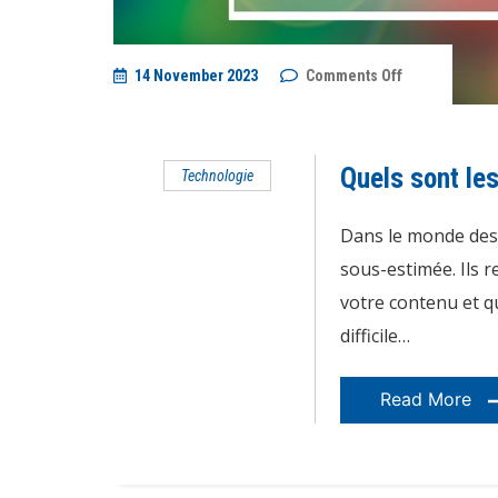
on
14 November 2023
Comments Off
Quels
sont
les
avantages
de
Quels sont les
Technologie
l’achat
de
followers
?
Dans le monde des 
sous-estimée. Ils 
votre contenu et qu
difficile…
Read More