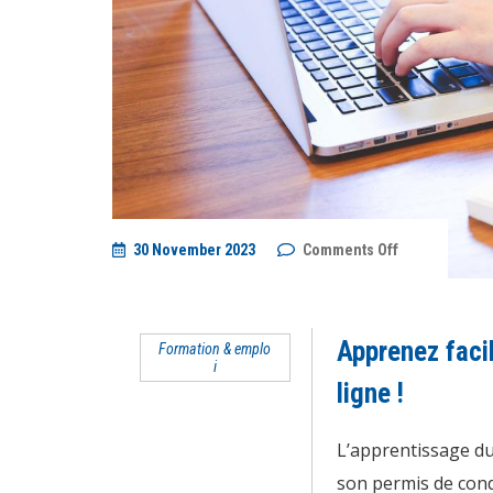
on
30 November 2023
Comments Off
Apprenez
facilement
et
rapidement
le
Apprenez faci
Formation & emplo
code
i
de
la
ligne !
route
en
ligne
L’apprentissage du
!
son permis de cond