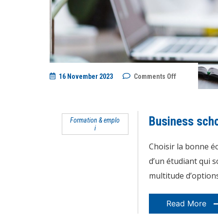
on
16 November 2023
Comments Off
Business
school
:
comment
bien
Business scho
Formation & emplo
choisir
i
sa
formation
?
Choisir la bonne é
d’un étudiant qui s
multitude d’options 
Read More