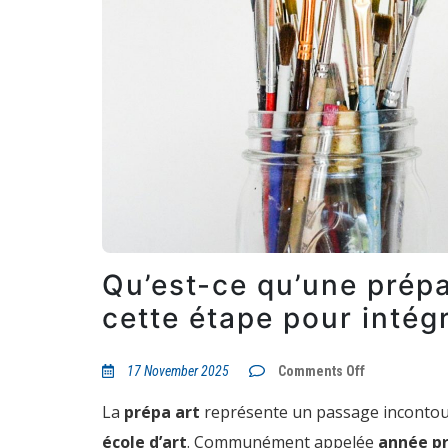
Qu’est-ce qu’une prépa
cette étape pour intégr
on
17 November 2025
Comments Off
Qu’est-
ce
La
prépa art
représente un passage incontou
qu’une
prépa
école d’art
. Communément appelée
année p
art