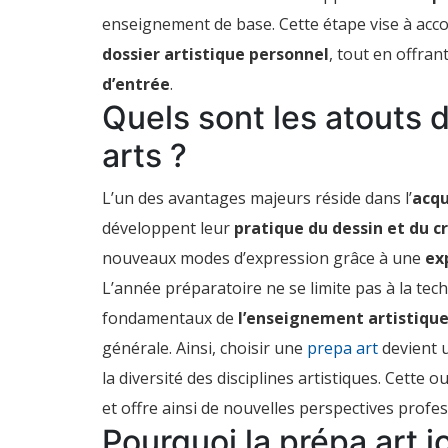
et
enseignement de base. Cette étape vise à ac
pourquoi
passer
dossier artistique personnel
, tout en offran
par
cette
d’entrée
.
étape
Quels sont les atouts 
pour
intégrer
une
arts ?
école
d’art
?
L’un des avantages majeurs réside dans l’
acqu
développent leur
pratique du dessin et du c
nouveaux modes d’expression grâce à une
ex
L’année préparatoire ne se limite pas à la tec
fondamentaux de
l’enseignement artistique
générale. Ainsi, choisir une
prepa art
devient u
la diversité des disciplines artistiques. Cette 
et offre ainsi de nouvelles perspectives profes
Pourquoi la prépa art j