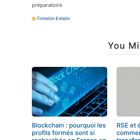
préparatoire.
Formation & emploi
You Mi
Blockchain : pourquoi les
RSE et 
profils formés sont si
comment