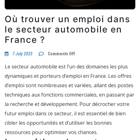
Où trouver un emploi dans
le secteur automobile en
France ?
on
7 July 2023
Comments Off
Où
trouver
Le secteur automobile est l’un des domaines les plus
un
emploi
dynamiques et porteurs d’emploi en France. Les offres
dans
le
d’emploi sont nombreuses et variées, allant des postes
secteur
automobile
techniques aux fonctions commerciales, en passant par
en
France
la recherche et développement. Pour décrocher votre
?
futur emploi dans ce secteur, il est essentiel de bien
cibler les opportunités et d’utiliser les bonnes
ressources pour optimiser vos chances.