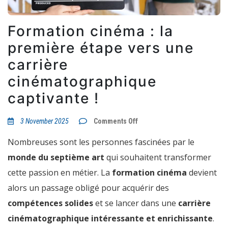
Formation cinéma : la
première étape vers une
carrière
cinématographique
captivante !
on
3 November 2025
Comments Off
Formation
cinéma
Nombreuses sont les personnes fascinées par le
:
la
monde du septième art
qui souhaitent transformer
première
étape
cette passion en métier. La
formation cinéma
devient
vers
une
alors un passage obligé pour acquérir des
carrière
cinématographique
compétences solides
et se lancer dans une
carrière
captivante
!
cinématographique intéressante et enrichissante
.