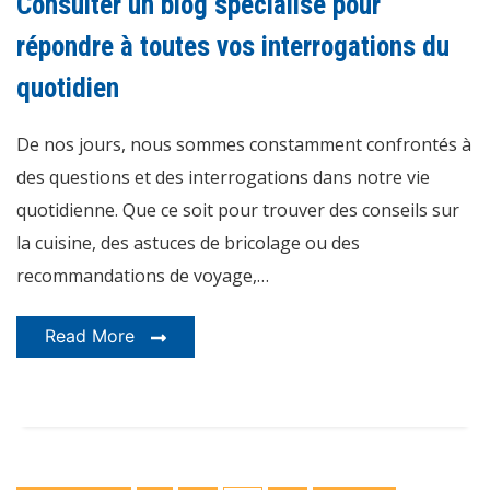
Consulter un blog spécialisé pour
spécialisé
pour
répondre
répondre à toutes vos interrogations du
à
toutes
quotidien
vos
interrogations
du
quotidien
De nos jours, nous sommes constamment confrontés à
des questions et des interrogations dans notre vie
quotidienne. Que ce soit pour trouver des conseils sur
la cuisine, des astuces de bricolage ou des
recommandations de voyage,…
Read More