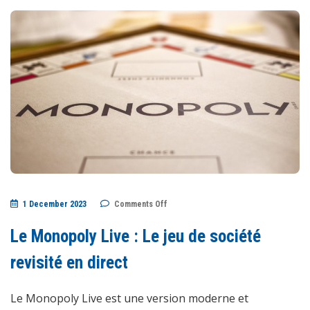
on
1 December 2023
Comments Off
Le
Monopoly
Live
Le Monopoly Live : Le jeu de société
:
Le
jeu
revisité en direct
de
société
revisité
Le Monopoly Live est une version moderne et
en
direct