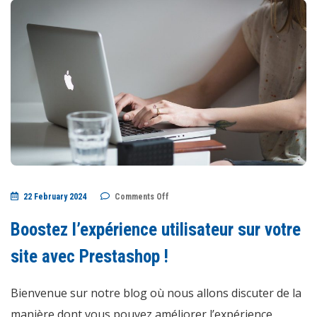
on
22 February 2024
Comments Off
Boostez
l’expérience
utilisateur
Boostez l’expérience utilisateur sur votre
sur
votre
site
site avec Prestashop !
avec
Prestashop
!
Bienvenue sur notre blog où nous allons discuter de la
manière dont vous pouvez améliorer l’expérience