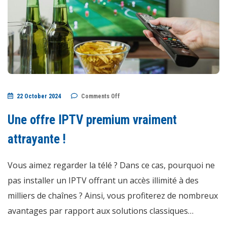
on
22 October 2024
Comments Off
Une
offre
IPTV
Une offre IPTV premium vraiment
premium
vraiment
attrayante
attrayante !
!
Vous aimez regarder la télé ? Dans ce cas, pourquoi ne
pas installer un IPTV offrant un accès illimité à des
milliers de chaînes ? Ainsi, vous profiterez de nombreux
avantages par rapport aux solutions classiques…