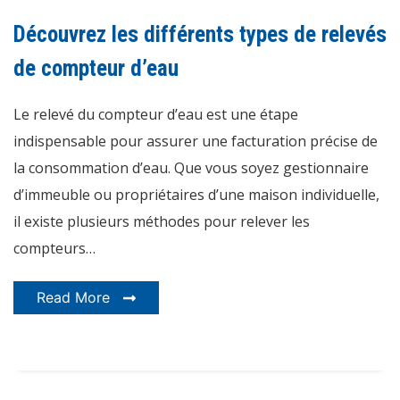
les
différents
Découvrez les différents types de relevés
types
de
relevés
de compteur d’eau
de
compteur
d’eau
Le relevé du compteur d’eau est une étape
indispensable pour assurer une facturation précise de
la consommation d’eau. Que vous soyez gestionnaire
d’immeuble ou propriétaires d’une maison individuelle,
il existe plusieurs méthodes pour relever les
compteurs…
Read More