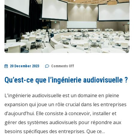
on
20 December 2023
Comments Off
Qu’est-
ce
que
Qu’est-ce que l’ingénierie audiovisuelle ?
l’ingénierie
audiovisuelle
?
L’ingénierie audiovisuelle est un domaine en pleine
expansion qui joue un rôle crucial dans les entreprises
d’aujourd’hui. Elle consiste à concevoir, installer et
gérer des systèmes audiovisuels pour répondre aux
besoins spécifiques des entreprises. Que ce…