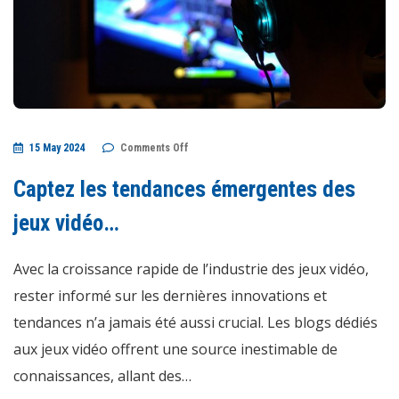
on
15 May 2024
Comments Off
Captez
les
tendances
Captez les tendances émergentes des
émergentes
des
jeux
jeux vidéo…
vidéo…
Avec la croissance rapide de l’industrie des jeux vidéo,
rester informé sur les dernières innovations et
tendances n’a jamais été aussi crucial. Les blogs dédiés
aux jeux vidéo offrent une source inestimable de
connaissances, allant des…