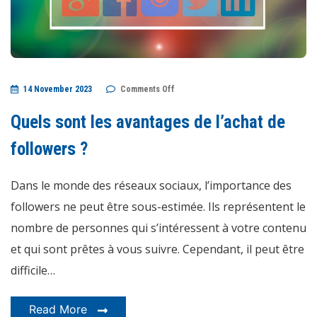
on
14 November 2023
Comments Off
Quels
sont
les
Quels sont les avantages de l’achat de
avantages
de
l’achat
followers ?
de
followers
?
Dans le monde des réseaux sociaux, l’importance des
followers ne peut être sous-estimée. Ils représentent le
nombre de personnes qui s’intéressent à votre contenu
et qui sont prêtes à vous suivre. Cependant, il peut être
difficile…
Read More