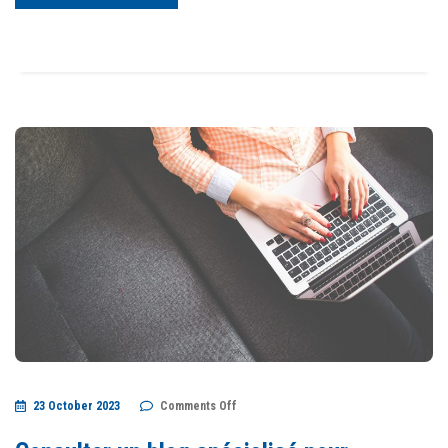
on
23 October 2023
Comments Off
Consulter
un
blog