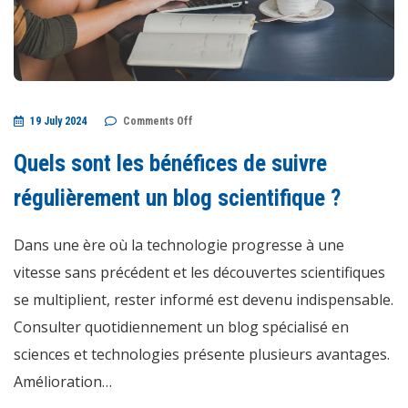
on
19 July 2024
Comments Off
Quels
sont
les
Quels sont les bénéfices de suivre
bénéfices
de
suivre
régulièrement un blog scientifique ?
régulièrement
un
blog
Dans une ère où la technologie progresse à une
scientifique
?
vitesse sans précédent et les découvertes scientifiques
se multiplient, rester informé est devenu indispensable.
Consulter quotidiennement un blog spécialisé en
sciences et technologies présente plusieurs avantages.
Amélioration…