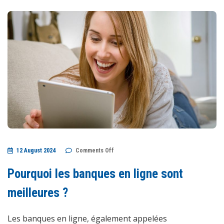
on
12 August 2024
Comments Off
Pourquoi
les
banques
Pourquoi les banques en ligne sont
en
ligne
sont
meilleures ?
meilleures
?
Les banques en ligne, également appelées