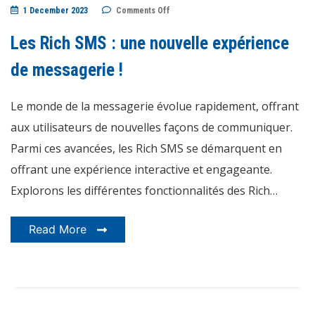
on
1 December 2023
Comments Off
Les
Rich
SMS
Les Rich SMS : une nouvelle expérience
:
une
nouvelle
de messagerie !
expérience
de
messagerie
Le monde de la messagerie évolue rapidement, offrant
!
aux utilisateurs de nouvelles façons de communiquer.
Parmi ces avancées, les Rich SMS se démarquent en
offrant une expérience interactive et engageante.
Explorons les différentes fonctionnalités des Rich…
Read More