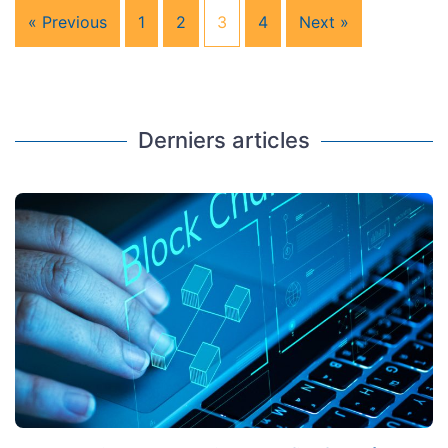
« Previous
1
2
3
4
Next »
Derniers articles