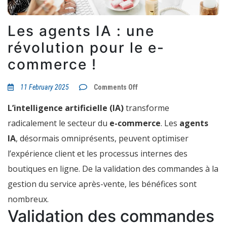
Les agents IA : une
révolution pour le e-
commerce !
on
11 February 2025
Comments Off
Les
agents
L’intelligence artificielle (IA)
transforme
IA
:
radicalement le secteur du
e-commerce
. Les
agents
une
révolution
IA
, désormais omniprésents, peuvent optimiser
pour
le
l’expérience client et les processus internes des
e-
commerce
boutiques en ligne. De la validation des commandes à la
!
gestion du service après-vente, les bénéfices sont
nombreux.
Validation des commandes