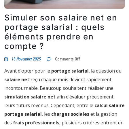
Simuler son salaire net en
portage salarial : quels
éléments prendre en
compte ?
on
18 November 2025
Comments Off
Simuler
son
Avant d’opter pour le
portage salarial
, la question du
salaire
net
salaire net
reçu chaque mois devient rapidement
en
portage
incontournable. Beaucoup souhaitent réaliser une
salarial
:
simulation salaire net
afin d’évaluer précisément
quels
éléments
leurs futurs revenus. Cependant, entre le
calcul salaire
prendre
en
portage salarial
, les
charges sociales
et la gestion
compte
des
frais professionnels
, plusieurs critères entrent en
?