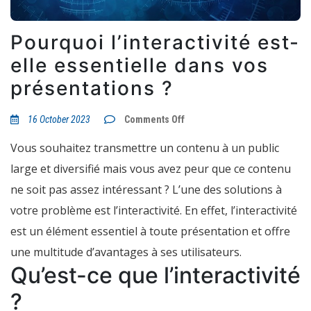
Pourquoi l’interactivité est-
elle essentielle dans vos
présentations ?
on
16 October 2023
Comments Off
Pourquoi
l’interactivité
Vous souhaitez transmettre un contenu à un public
est-
elle
large et diversifié mais vous avez peur que ce contenu
essentielle
dans
ne soit pas assez intéressant ? L’une des solutions à
vos
présentations
votre problème est l’interactivité. En effet, l’interactivité
?
est un élément essentiel à toute présentation et offre
une multitude d’avantages à ses utilisateurs.
Qu’est-ce que l’interactivité
?