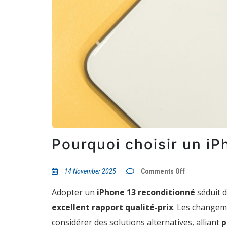
Pourquoi choisir un iP
on
14 November 2025
Comments Off
Pourquoi
choisir
Adopter un
iPhone 13 reconditionné
séduit d
un
iPhone
excellent rapport qualité-prix
. Les changem
13
reconditionn
considérer des solutions alternatives, alliant
p
?