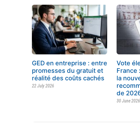
GED en entreprise : entre
Vote él
promesses du gratuit et
France 
réalité des coûts cachés
la nouve
recomm
22 July 2026
de 202
30 June 202