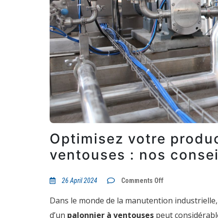
Optimisez votre produc
ventouses : nos consei
on
26 April 2024
Comments Off
Optimisez
votre
Dans le monde de la manutention industrielle, o
productivité
avec
d’un
palonnier à ventouses
peut considérable
un