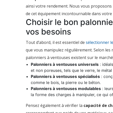
palonnier
ainsi votre rendement. Nous vous proposons ici
à
ventouses
de cet équipement incontournable dans votre a
:
Choisir le bon palonni
nos
conseils
pratiques
vos besoins
!
Tout d’abord, il est essentiel de
sélectionner l
que vous manipulez régulièrement. Selon les m
palonniers à ventouses existent sur le marché 
Palonniers à ventouses universels
: idéal
et non poreuses, tels que le verre, le métal
Palonniers à ventouses spécialisés
: conç
comme le bois, la pierre ou le béton.
Palonniers à ventouses modulables
: leur
la forme des charges à manipuler, ce qui o
Pensez également à vérifier la
capacité de c