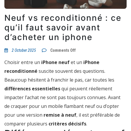
Neuf vs reconditionné : ce
qu’il faut savoir avant
d’acheter un iphone
on
2 October 2025
Comments Off
Neuf
vs
Choisir entre un
iPhone neuf
et un
iPhone
reconditionné
:
reconditionné
suscite souvent des questions.
ce
qu’il
Beaucoup hésitent à franchir le pas, car toutes les
faut
savoir
différences essentielles
qui peuvent réellement
avant
d’acheter
impacter l’achat ne sont pas toujours connues. Avant
un
iphone
de craquer pour un mobile flambant neuf ou d’opter
pour une version
remise à neuf
, il est préférable de
comparer plusieurs
critères décisifs
.