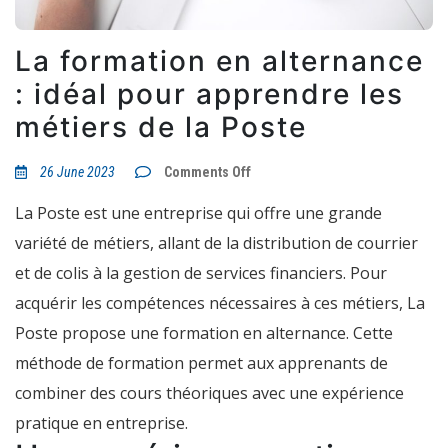
La formation en alternance
: idéal pour apprendre les
métiers de la Poste
on
26 June 2023
Comments Off
La
formation
La Poste est une entreprise qui offre une grande
en
alternance
variété de métiers, allant de la distribution de courrier
:
idéal
et de colis à la gestion de services financiers. Pour
pour
apprendre
acquérir les compétences nécessaires à ces métiers, La
les
métiers
Poste propose une formation en alternance. Cette
de
la
méthode de formation permet aux apprenants de
Poste
combiner des cours théoriques avec une expérience
pratique en entreprise.