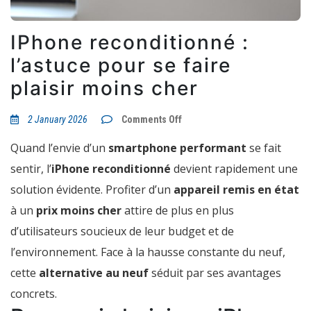
IPhone reconditionné :
l’astuce pour se faire
plaisir moins cher
on
2 January 2026
Comments Off
IPhone
reconditionné
Quand l’envie d’un
smartphone performant
se fait
:
l’astuce
sentir, l’
iPhone reconditionné
devient rapidement une
pour
se
solution évidente. Profiter d’un
appareil remis en état
faire
plaisir
à un
prix moins cher
attire de plus en plus
moins
cher
d’utilisateurs soucieux de leur budget et de
l’environnement. Face à la hausse constante du neuf,
cette
alternative au neuf
séduit par ses avantages
concrets.