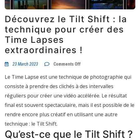
Découvrez le Tilt Shift : la
technique pour créer des
Time Lapses
extraordinaires !
on
23 March 2023
Comments Off
Découvrez
le
Le Time Lapse est une technique de photographie qui
Tilt
Shift
consiste à prendre des clichés à des intervalles
:
la
réguliers pour créer une vidéo accélérée. Le résultat
technique
pour
final est souvent spectaculaire, mais il est possible de le
créer
des
rendre encore plus créatif en utilisant une autre
Time
Lapses
technique : le Tilt Shift.
extraordinaires
Qu’est-ce que le Tilt Shift ?
!