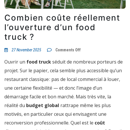
Combien coûte réellement
l’ouverture d’un food
truck ?
on
27 November 2025
Comments Off
Combien
coûte
Ouvrir un
food truck
séduit de nombreux porteurs de
réellement
l’ouverture
projet. Sur le papier, cela semble plus accessible qu’un
d’un
food
restaurant classique : pas de local commercial à louer,
truck ?
une certaine flexibilité — et donc l’image d’un
démarrage facile et bon marché. Mais très vite, la
réalité du
budget global
rattrape même les plus
motivés, en particulier ceux qui envisagent une
reconversion professionnelle. Quel est le
coût