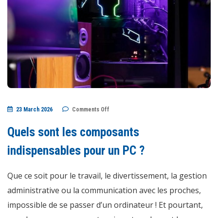
on
23 March 2026
Comments Off
Quels
sont
les
Quels sont les composants
composants
indispensables
pour
indispensables pour un PC ?
un
PC
?
Que ce soit pour le travail, le divertissement, la gestion
administrative ou la communication avec les proches,
impossible de se passer d’un ordinateur ! Et pourtant,