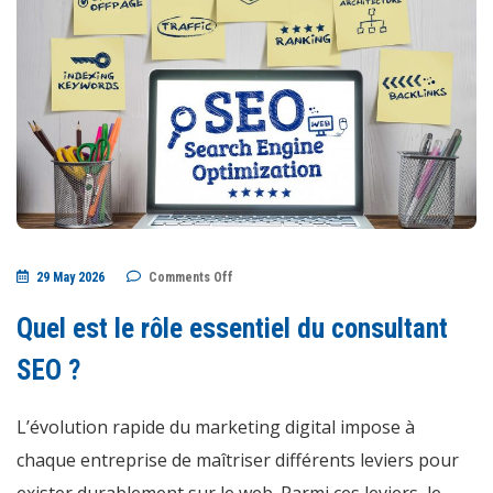
on
29 May 2026
Comments Off
Quel
est
le
Quel est le rôle essentiel du consultant
rôle
essentiel
du
SEO ?
consultant
SEO
?
L’évolution rapide du marketing digital impose à
chaque entreprise de maîtriser différents leviers pour
exister durablement sur le web. Parmi ces leviers, le