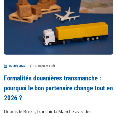
on
15 July 2026
Comments Off
Formalités
douanières
transmanche
Formalités douanières transmanche :
:
pourquoi
le
pourquoi le bon partenaire change tout en
bon
partenaire
2026 ?
change
tout
en
2026
Depuis le Brexit, franchir la Manche avec des
?