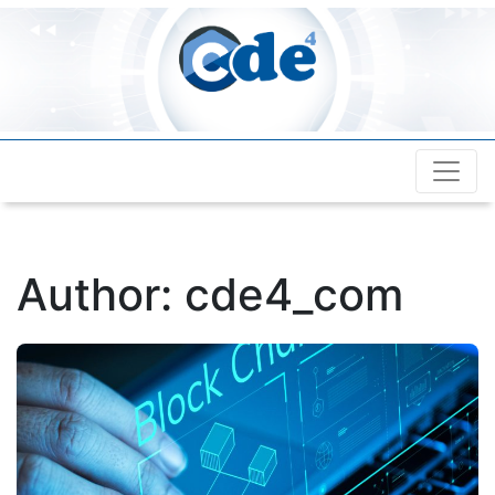
Cde4.com
Author:
cde4_com