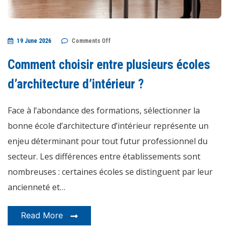
on
19 June 2026
Comments Off
Comment
choisir
entre
Comment choisir entre plusieurs écoles
plusieurs
écoles
d’architecture
d’architecture d’intérieur ?
d’intérieur
?
Face à l’abondance des formations, sélectionner la
bonne école d’architecture d’intérieur représente un
enjeu déterminant pour tout futur professionnel du
secteur. Les différences entre établissements sont
nombreuses : certaines écoles se distinguent par leur
ancienneté et…
Read More