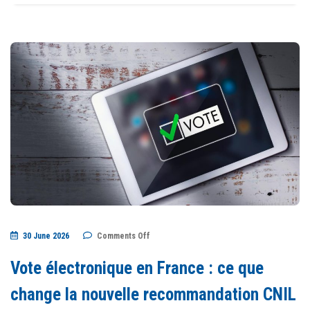
on
30 June 2026
Comments Off
Vote
électronique
en
Vote électronique en France : ce que
France
:
ce
change la nouvelle recommandation CNIL
que
change