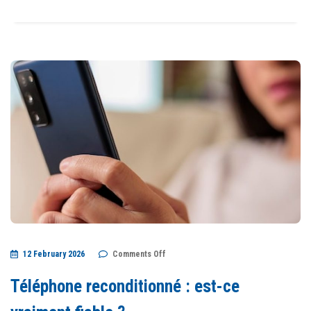
on
12 February 2026
Comments Off
Téléphone
reconditionné
:
Téléphone reconditionné : est-ce
est-
ce
vraiment