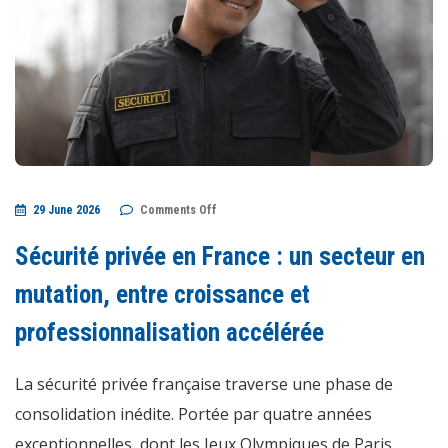
on
29 June 2026
Comments Off
Sécurité
privée
en
Sécurité privée en France : un secteur en
France
:
un
mutation, entre croissance et
secteur
en
professionnalisation accélérée
mutation,
entre
croissance
et
La sécurité privée française traverse une phase de
professionnalisation
accélérée
consolidation inédite. Portée par quatre années
exceptionnelles, dont les Jeux Olympiques de Paris