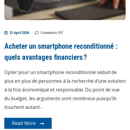
on
21 April 2026
Comments Off
Acheter
un
smartphone
Acheter un smartphone reconditionné :
reconditionné
:
quels
quels avantages financiers ?
avantages
financiers ?
Opter pour un smartphone reconditionné séduit de
plus en plus de personnes à la recherche d’une solution
à la fois économique et responsable. Du point de vue
du budget, les arguments sont nombreux puisqu’ils
touchent autant…
Read More