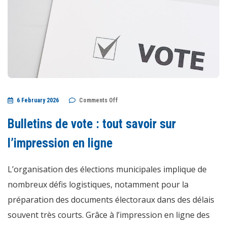
on
6 February 2026
Comments Off
Bulletins
de
vote
Bulletins de vote : tout savoir sur
:
tout
savoir
l’impression en ligne
sur
l’impression
en
L’organisation des élections municipales implique de
ligne
nombreux défis logistiques, notamment pour la
préparation des documents électoraux dans des délais
souvent très courts. Grâce à l’impression en ligne des