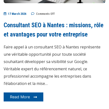
on
17 March 2026
Comments Off
Consultant
SEO
à
Consultant SEO à Nantes : missions, rôle
Nantes
:
missions,
et avantages pour votre entreprise
rôle
et
avantages
Faire appel à un consultant SEO à Nantes représente
pour
votre
entreprise
une véritable opportunité pour toute société
souhaitant développer sa visibilité sur Google.
Véritable expert du référencement naturel, ce
professionnel accompagne les entreprises dans
l’élaboration et la mise…
Read More