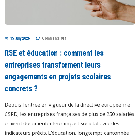
on
15 July 2026
Comments Off
RSE
et
éducation
RSE et éducation : comment les
:
comment
les
entreprises transforment leurs
entreprises
transforment
engagements en projets scolaires
leurs
engagements
en
concrets ?
projets
scolaires
concrets
?
Depuis l’entrée en vigueur de la directive européenne
CSRD, les entreprises françaises de plus de 250 salariés
doivent documenter leur impact sociétal avec des
indicateurs précis. L’éducation, longtemps cantonnée