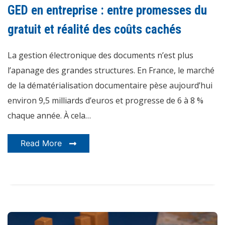
entreprise
GED en entreprise : entre promesses du
:
entre
promesses
gratuit et réalité des coûts cachés
du
gratuit
et
La gestion électronique des documents n’est plus
réalité
des
coûts
l’apanage des grandes structures. En France, le marché
cachés
de la dématérialisation documentaire pèse aujourd’hui
environ 9,5 milliards d’euros et progresse de 6 à 8 %
chaque année. À cela…
Read More