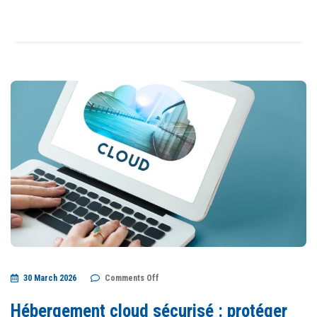
on
30 March 2026
Comments Off
Hébergement
cloud
sécurisé
Hébergement cloud sécurisé : protéger
: