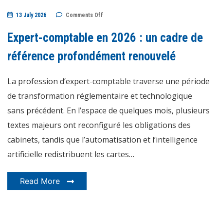
on
13 July 2026
Comments Off
Expert-
comptable
en
Expert-comptable en 2026 : un cadre de
2026
:
un
référence profondément renouvelé
cadre
de
référence
La profession d’expert-comptable traverse une période
profondément
renouvelé
de transformation réglementaire et technologique
sans précédent. En l’espace de quelques mois, plusieurs
textes majeurs ont reconfiguré les obligations des
cabinets, tandis que l’automatisation et l’intelligence
artificielle redistribuent les cartes…
Read More