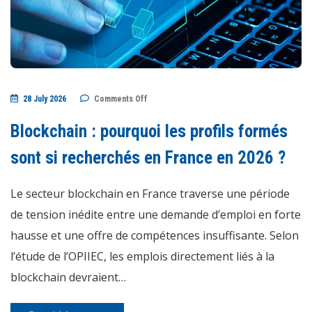
on
28 July 2026
Comments Off
Blockchain
:
pourquoi
Blockchain : pourquoi les profils formés
les
profils
formés
sont si recherchés en France en 2026 ?
sont
si
recherchés
Le secteur blockchain en France traverse une période
en
France
en
de tension inédite entre une demande d’emploi en forte
2026
?
hausse et une offre de compétences insuffisante. Selon
l’étude de l’OPIIEC, les emplois directement liés à la
blockchain devraient…